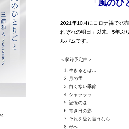
「風のひ
2021年10月にコロナ禍で発
れぞれの明日」以来、5年ぶ
ルバムです。
＜収録予定曲＞
生きるとは…
月の雫
白く寒い季節
シャラララ
記憶の森
青き日の影
24
それを愛と言うなら
母へ