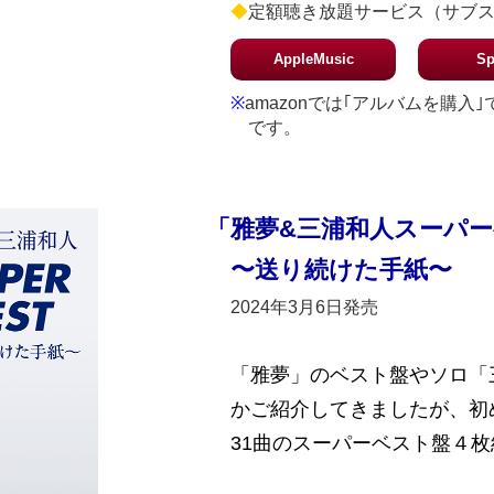
◆
定額聴き放題サービス（サブ
AppleMusic
Sp
※
amazonでは｢アルバムを購
です。
「雅夢&三浦和人スーパ
〜送り続けた手紙〜
2024年3月6日発売
「雅夢」のベスト盤やソロ「
かご紹介してきましたが、初
31曲のスーパーベスト盤４