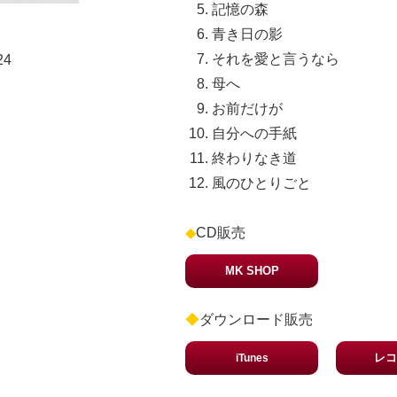
記憶の森
青き日の影
それを愛と言うなら
24
母へ
お前だけが
自分への手紙
終わりなき道
風のひとりごと
◆
CD販売
MK SHOP
◆
ダウンロード販売
レコ
iTunes