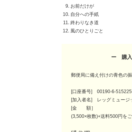
お前だけが
自分への手紙
終わりなき道
風のひとりごと
ー 購
郵便局に備え付けの青色の
[口座番号]
00190-6-515225
[加入者名]
レッグミュージ
[金 額］
(3,500×枚数)+送料500円